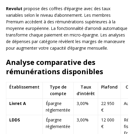
Revolut
propose des coffres d’épargne avec des taux
variables selon le niveau d’abonnement. Les membres
Premium accèdent à des rémunérations supérieures à la
moyenne européenne. La fonctionnalité d’arrondi automatique
transforme chaque paiement en micro-épargne. Les analyses
de dépenses par catégorie révèlent les marges de manœuvre
pour augmenter votre capacité d’épargne mensuelle.
Analyse comparative des
rémunérations disponibles
Établissement
Type de
Taux
Plafond
Con
compte
d’intérêt
Livret A
Épargne
3,00%
22 950
Aucu
réglementée
€
LDDS
Épargne
3,00%
12 000
Rési
réglementée
€
fisca
Fran