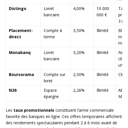
Distingo
Livret
4,00%
10 000
Taux
bancaire
000 €
prom
3 mo
Placement-
Compte à
3,50%
Illimité
Bloc
direct
terme
mois
min
Monabanq
Livret
3,20%
Illimité
Nouv
bancaire
client
uniq
Boursorama
Compte sur
2,50%
Illimité
Clien
livret
N26
Espace
2,26%
Illimité
Abon
épargne
Meta
Les
taux promotionnels
constituent l’arme commerciale
favorite des banques en ligne. Ces offres temporaires affichent
des rendements spectaculaires pendant 2 à 6 mois avant de